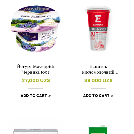
Йогурт Movenpick
Напиток
Черника 100г
кисломолочный
обезжиренный
27,000
UZS
38,000
UZS
Exponenta High-Pro
клубника-арбуз 250 г
ADD TO CART
ADD TO CART