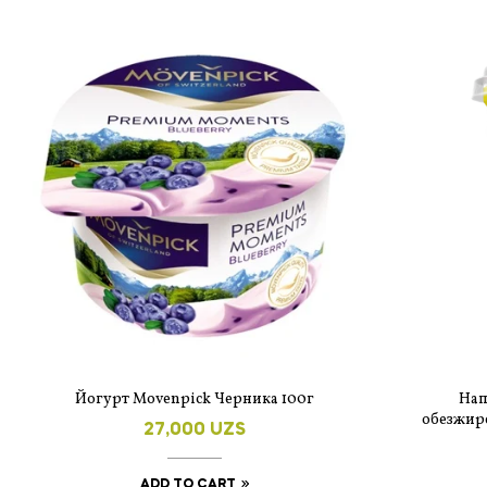
Йогурт Movenpick Черника 100г
Нап
обезжир
27,000
UZS
клубника-
ADD TO CART