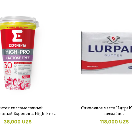
иток кисломолочный
Сливочное масло “Lurpak”
енный Exponenta High-Pro
несолёное
земляника без лактозы 250 г
38,000
UZS
118,000
UZS