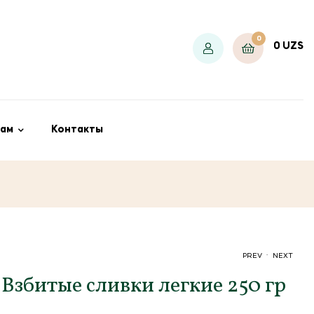
0
0
UZS
ам
Контакты
.
PREV
NEXT
e Взбитые сливки легкие 250 гр