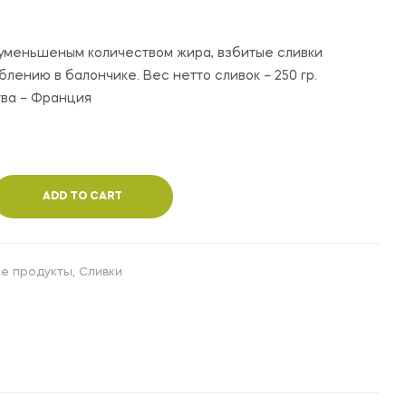
30,000
80,000
UZS
UZS
 с уменьшеным количеством жира, взбитые сливки
еблению в балончике. Вес нетто сливок – 250 гр.
ва – Франция
ADD TO CART
е продукты
,
Сливки